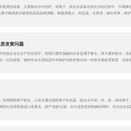
水硬度的设备，主要除祛水中的钙、镁离子，软化水设备在软化水的过程中，不能降
盐量可根据原水硬度的高低选择调整，树脂用量少，耗盐低，水质优，操作简单，维护
硬度<0.03mmol/L。3、制水工艺，采用浮动床逆流再生工艺，水质、产水量稳定，连续产
水质发黄问题
特别是企业在生产的过程中，而我们通常接触到水多是属于硬水，而大量的硬水，在
生一定的损害。锅炉软化水系统是针对锅炉结垢而推出的一种原水预处理装置，去除
庆软化水设备软化后的水具有清洁皮肤，洗衣服柔软顺滑，保护热水器和龙头，花洒
，利用阴阳离子软化，让原水通过阴阳离子转化器，除去水中的，钙，镁，钠等离子
阀部分选用美国进口富莱克、国产润新/洁源，在引进新型控制阀的同时，充分结合实
、原水进水水质是什么水(例如自来水、地表水、深井水、河水、湖水)。2、每小时/每