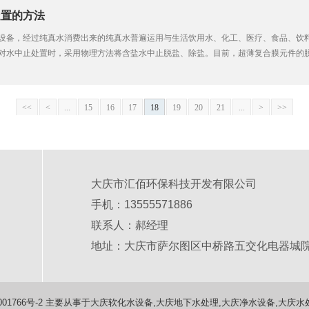
处置的方法
设备，经过纯真水消费出来的纯真水普遍运用与生活饮用水、化工、医疗、食品、饮
对水中止处置时，采用物理方法将含盐水中止脱盐、除盐。目前，超薄复合膜元件的
机物、细菌和病毒等。净水处理设备在消费纯净水的同时，也会发作含多种杂质的污
<<
<
...
15
16
17
18
19
20
21
...
>
>>
大庆市汇佰环保科技开发有限公司
手机：13555571886
联系人：郝经理
地址：大庆市萨尔图区中桥路五交化电器城
01766号-2
主要从事于大庆软化水设备,大庆地下水处理,大庆净水设备,大庆水