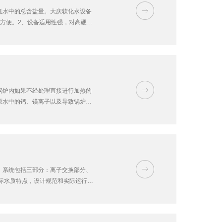
低水中的总含盐量。大庆软化水设备
方便。2、设备适用性强，对高硬度
水，用软化水化盐、...
锅炉内如果不经处理直接进行加热的
原水中的钙、镁离子以及导致锅炉长
不被水垢堵住，水槽不再有水渍的优
。系统包括三部分：离子交换部分、
际水质特点，设计规范和实际运行经
天软水的产水量(根据人均用水量、生