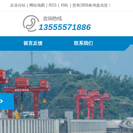
企业分站
|
网站地图
|
RSS
|
XML
|
您有
2858
条询盘信息！
13555571886
留言反馈
联系我们