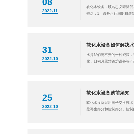
08
软化水设备，顾名思义即降低
2022-11
特点：1、设备运行周期和进
≤30mmol/L一次软化残余
软化水设备如何解决
31
水是我们离不开的一种资源，
2022-10
化，日积月累对锅炉设备等产
垢的元素。在生活中，利用大
点。...
软化水设备购前须知
25
软化水设备采用离子交换技术
2022-10
盐再生部分和控制部分。控制
验。软化水设备购前须知：1
产...